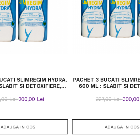
UCATI SLIMREGIM HYDRA,
PACHET 3 BUCATI SLIMR
SLABIT SI DETOXIFIERE,
600 ML : SLABIT SI DE
 GREUTATII, BETULA SI
CONTROLUL GREUTATII,
TERAXACO
TERAXACO
,00 Lei
200,00 Lei
327,00 Lei
300,00
ADAUGA IN COS
ADAUGA IN COS