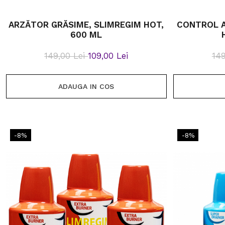
ARZĂTOR GRĂSIME, SLIMREGIM HOT,
CONTROL A
600 ML
149,00 Lei
109,00 Lei
149
ADAUGA IN COS
-8%
-8%