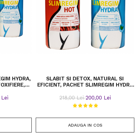
EGIM HYDRA,
SLABIT SI DETOX, NATURAL SI
TOXIFIERE,
EFICIENT, PACHET SLIMREGIM HYDRA
 BETULA SI
600ML SI SLIMREGIM HOT 600 ML
 Lei
218,00 Lei
200,00 Lei
ADAUGA IN COS