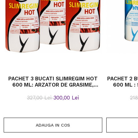
PACHET 3 BUCATI SLIMREGIM HOT
PACHET 2 B
600 ML: ARZATOR DE GRASIME,
600 ML : 
PENTRU O NOUA SILUETA, CU ARDEI
CONTROLUL
IUTE SI CAFEA VERDE
327,00 Lei
300,00 Lei
218
ADAUGA IN COS