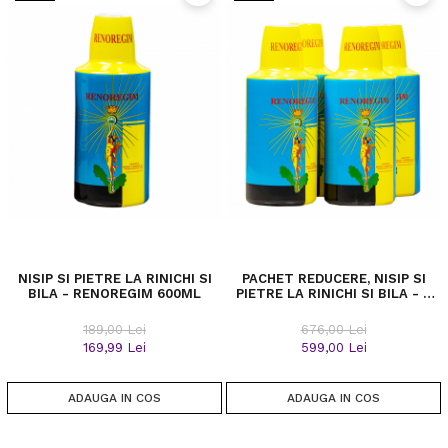
NISIP SI PIETRE LA RINICHI SI
PACHET REDUCERE, NISIP SI
BILA - RENOREGIM 600ML
PIETRE LA RINICHI SI BILA - 4
FLACOANE 600ML - PENTRU 2
LUNI
189,00 Lei
676,00 Lei
169,99 Lei
599,00 Lei
ADAUGA IN COS
ADAUGA IN COS