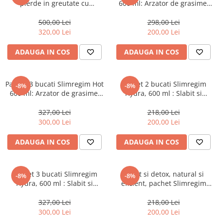
pierde in greutate cu
600 ml: Arzator de grasime,
Slimregim, pachet reducere
pentru o noua silueta, cu
pentru 3 luni
ardei iute si cafea verde
500,00 Lei
298,00 Lei
320,00 Lei
200,00 Lei
ADAUGA IN COS
ADAUGA IN COS
Pachet 3 bucati Slimregim Hot
Pachet 2 bucati Slimregim
-8%
-8%
600 ml: Arzator de grasime,
Hydra, 600 ml : Slabit si
pentru o noua silueta, cu
detoxifiere, controlul greutatii,
ardei iute si cafea verde
betula si teraxaco
327,00 Lei
218,00 Lei
300,00 Lei
200,00 Lei
ADAUGA IN COS
ADAUGA IN COS
Pachet 3 bucati Slimregim
Slabit si detox, natural si
-8%
-8%
Hydra, 600 ml : Slabit si
eficient, pachet Slimregim
detoxifiere, controlul greutatii,
Hydra 600ml si Slimregim Hot
betula si teraxaco
600 ml
327,00 Lei
218,00 Lei
300,00 Lei
200,00 Lei