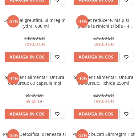
Control al greutății, Slimregim
Pachet reducere, nisip si
-27%
-11%
Hydra, 600 ml
pietre la rinichi si bila - 4
flacoane 600ml - pentru 2 luni
149,00 Lei
676,00 Lei
109,00 Lei
599,00 Lei
ADAUGA IN COS
ADAUGA IN COS
Supliment alimentar, Untura
Supliment alimentar, Untura
-14%
-10%
de bursuc 60 capsule moi
de bursuc, lichida 250ml
69,00 Lei
220,00 Lei
59,00 Lei
199,00 Lei
ADAUGA IN COS
ADAUGA IN COS
Pachet: Detoxifica, dreneaza si
Pachet 2 bucati Slimregim Hot
-36%
-33%