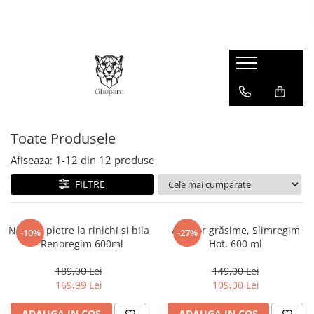
Toate Produsele
Afiseaza:
1-
12
din
12
produse
FILTRE
Nisip si pietre la rinichi si bila
Arzător grăsime, Slimregim
-10%
-27%
- Renoregim 600ml
Hot, 600 ml
189,00 Lei
149,00 Lei
169,99 Lei
109,00 Lei
ADAUGA IN COS
ADAUGA IN COS